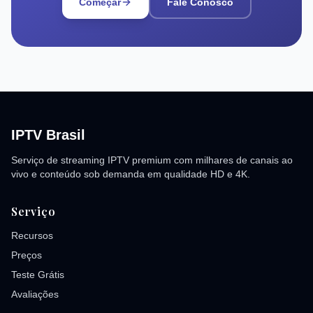
Começar
Fale Conosco
IPTV Brasil
Serviço de streaming IPTV premium com milhares de canais ao
vivo e conteúdo sob demanda em qualidade HD e 4K.
Serviço
Recursos
Preços
Teste Grátis
Avaliações