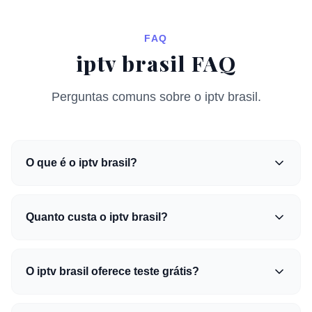
FAQ
iptv brasil FAQ
Perguntas comuns sobre o iptv brasil.
O que é o iptv brasil?
Quanto custa o iptv brasil?
O iptv brasil oferece teste grátis?