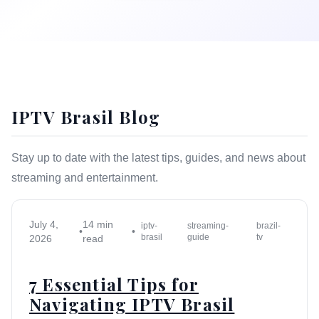
IPTV Brasil Blog
Stay up to date with the latest tips, guides, and news about
streaming and entertainment.
July 4,
14 min
iptv-
streaming-
brazil-
•
•
brasil
guide
tv
2026
read
7 Essential Tips for
Navigating IPTV Brasil