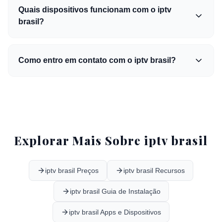
Quais dispositivos funcionam com o iptv
brasil?
Como entro em contato com o iptv brasil?
Explorar Mais Sobre iptv brasil
iptv brasil Preços
iptv brasil Recursos
iptv brasil Guia de Instalação
iptv brasil Apps e Dispositivos