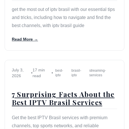
get the most out of iptv brasil with our essential tips
and tricks, including how to navigate and find the
best channels, with iptv brasil guide
Read More →
July 3,
17 min
best-
brasil-
streaming-
•
•
iptv
iptv
services
2026
read
7 Surprising Facts About the
Best IPTV Brasil Services
Get the best IPTV Brasil services with premium
channels, top sports networks, and reliable