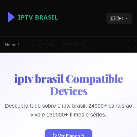
🇧🇷
PT
Home
/
Compatible Devices - IPTV Brasil
iptv brasil Compatible
Devices
Descubra tudo sobre o iptv brasil. 24000+ canais ao
vivo e 130000+ filmes e séries.
Ver Planos