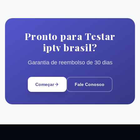
Pronto para Testar
iptv brasil?
Garantia de reembolso de 30 dias
Começar
Fale Conosco