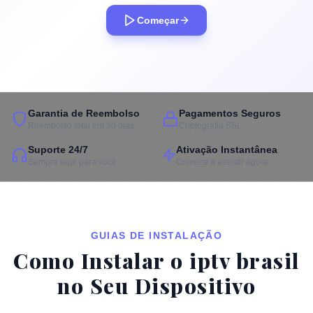
Começar
Garantia de Reembolso
Pagamentos Seguros
Reembolso total em 30 dias
Criptografia SSL
Suporte 24/7
Ativação Instantânea
Sempre aqui para você
Comece a assistir agora
GUIAS DE INSTALAÇÃO
Como Instalar o iptv brasil
no Seu Dispositivo