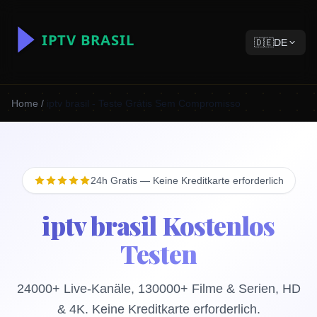
🇩🇪
DE
Home
/
iptv brasil - Teste Grátis Sem Compromisso
24h Gratis — Keine Kreditkarte erforderlich
iptv brasil Kostenlos
Testen
24000+ Live-Kanäle, 130000+ Filme & Serien, HD
& 4K. Keine Kreditkarte erforderlich.