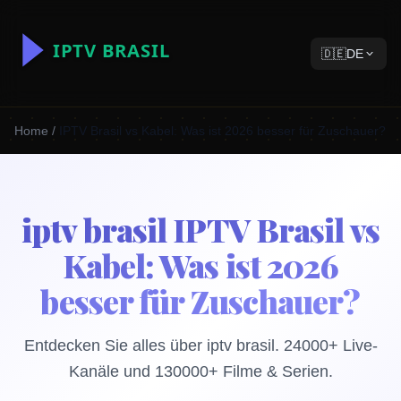
🇩🇪
DE
Home
/
IPTV Brasil vs Kabel: Was ist 2026 besser für Zuschauer?
iptv brasil IPTV Brasil vs
Kabel: Was ist 2026
besser für Zuschauer?
Entdecken Sie alles über iptv brasil. 24000+ Live-
Kanäle und 130000+ Filme & Serien.