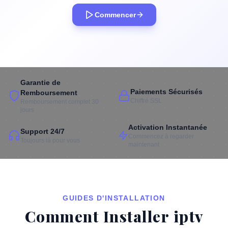
Commencer
Garantie de
Paiements Sécurisés
Remboursement
Chiffré SSL
Remboursement complet 30
jours
Activation Instantanée
Support 24/7
Commencez à regarder
Toujours là pour vous
maintenant
GUIDES D'INSTALLATION
Comment Installer iptv