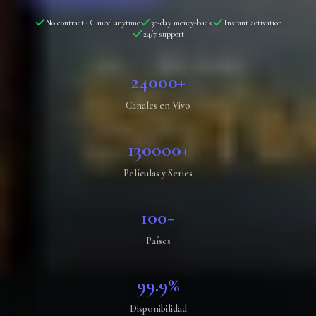
No contract · Cancel anytime
30-day money-back
Instant activation
24/7 support
24000+
Canales en Vivo
130000+
Películas y Series
100+
Países
99.9%
Disponibilidad