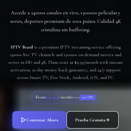
Accede a 24000+ canales en vivo, 130000+ películas y
series, deportes premium de 100+ países. Calidad 4K
cristalina sin buffering.
IPTV Brasil
is a premium IPTV streaming service offering
24000+ live TV channels and 130000+ on-demand movies and
series in HD and 4K. Plans start at $9.99/month with instant
activation, 30-day money-back guarantee, and 24/7 support
across Smart TV, Fire Stick, Android, iOS, and PC.
$9.99
From
/ month
$19.99
50% OFF
Comenzar Ahora
Prueba Gratuita