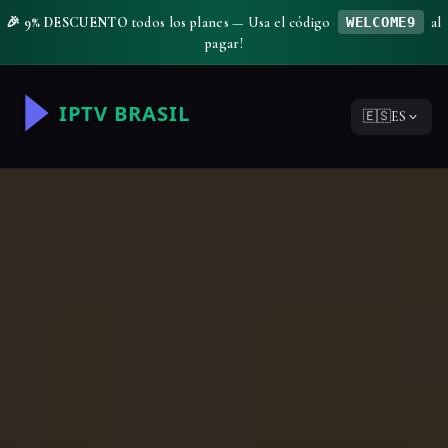
🎉
9% DESCUENTO
todos los planes — Usa el código
WELCOME9
al
pagar!
🇪🇸
ES