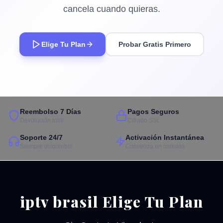
cancela cuando quieras.
Elige Tu Plan
Probar Gratis Primero
Reembolso 7 Días
Pagos Seguros
Devolución total
Cifrado SSL
Soporte 24/7
Activación Instantánea
Siempre disponible
Comienza en minutos
iptv brasil Elige Tu Plan