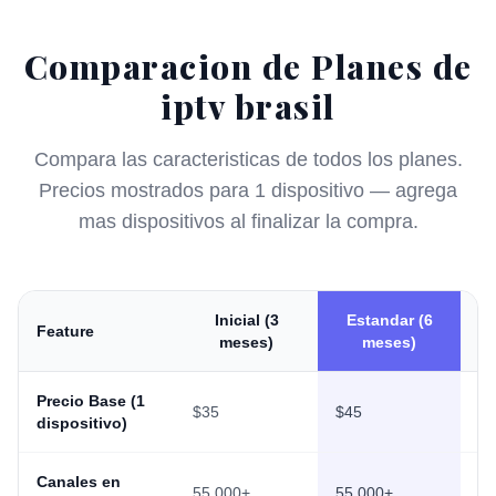
Comparacion de Planes de
iptv brasil
Compara las caracteristicas de todos los planes.
Precios mostrados para 1 dispositivo — agrega
mas dispositivos al finalizar la compra.
Inicial (3
Estandar (6
P
Feature
meses)
meses)
Precio Base (1
$35
$45
$7
dispositivo)
Canales en
55,000+
55,000+
55