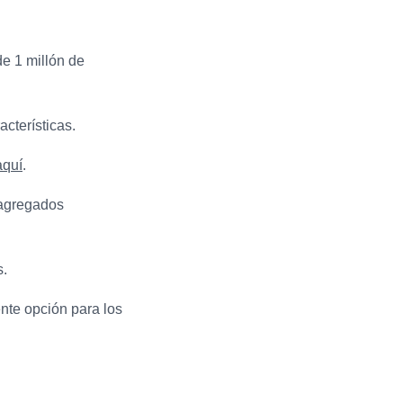
e 1 millón de
acterísticas.
aquí
.
 agregados
s.
ente opción para los