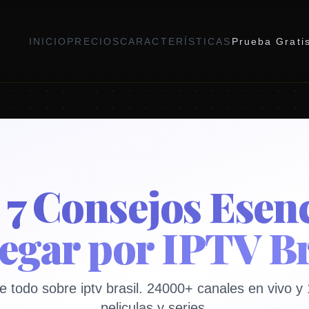
INICIO
PRECIOS
CARACTERÍSTICAS
Prueba Grati
l 7 Consejos Esen
egar por IPTV Br
 todo sobre iptv brasil. 24000+ canales en vivo 
peliculas y series.