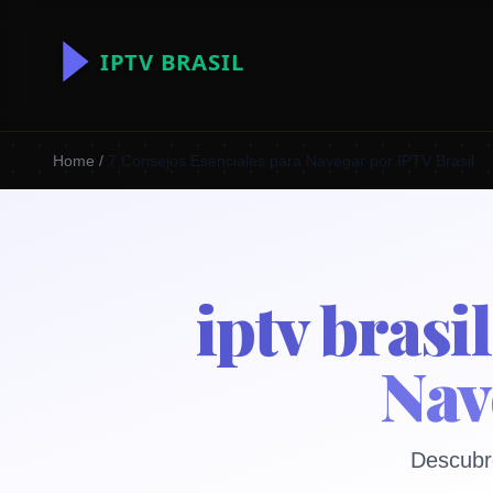
Home
/
7 Consejos Esenciales para Navegar por IPTV Brasil
iptv brasi
Nav
Descubre