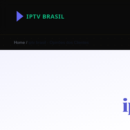
Home
/
iptv brasil - Opinões dos Clientes