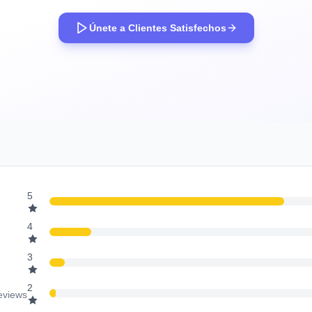
Únete a Clientes Satisfechos
5
4
3
2
reviews