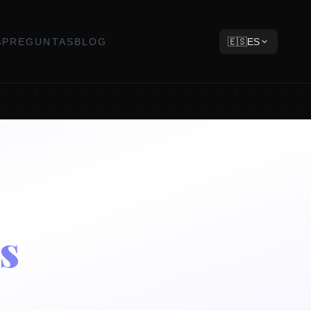
s
PREGUNTAS
BLOG
🇪🇸
ES
s