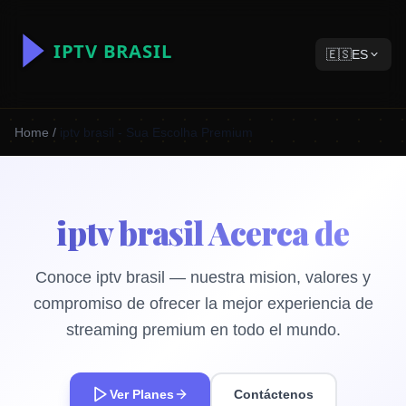
🇪🇸
ES
Home
/
iptv brasil - Sua Escolha Premium
iptv brasil Acerca de
Conoce iptv brasil — nuestra mision, valores y
compromiso de ofrecer la mejor experiencia de
streaming premium en todo el mundo.
Ver Planes
Contáctenos